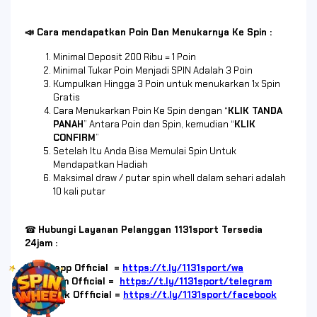
📣 Cara mendapatkan Poin Dan Menukarnya Ke Spin :
Minimal Deposit 200 Ribu = 1 Poin
Minimal Tukar Poin Menjadi SPIN Adalah 3 Poin
Kumpulkan Hingga 3 Poin untuk menukarkan 1x Spin
Gratis
Cara Menukarkan Poin Ke Spin dengan “
KLIK TANDA
PANAH
” Antara Poin dan Spin, kemudian “
KLIK
CONFIRM
”
Setelah Itu Anda Bisa Memulai Spin Untuk
Mendapatkan Hadiah
Maksimal draw / putar spin whell dalam sehari adalah
10 kali putar
☎
Hubungi Layanan Pelanggan 1131sport Tersedia
24jam :
Whatsapp Official =
https://t.ly/1131sport/wa
Telegram Official =
https://t.ly/1131sport/telegram
Facebook Offficial =
https://t.ly/1131sport/facebook